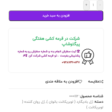
+
-
افزودن به سبد خرید
شرکت در قرعه کشی هفتگی
پیگتوشاپ
🏆 ثبت سفارش انجام بده و شماره سفارش رو به شماره
پشتیبانی بفرست ، تو قرعه کشی شرکت کن 🎖🎉
09387320647
مقايسه
افزودن به علاقه مندی
شناسه محصول:
000112
دسته:
ژل بادیگارد ( لوبریکانت بانوان )
,
ژل روان کننده (
لوبریکانت )