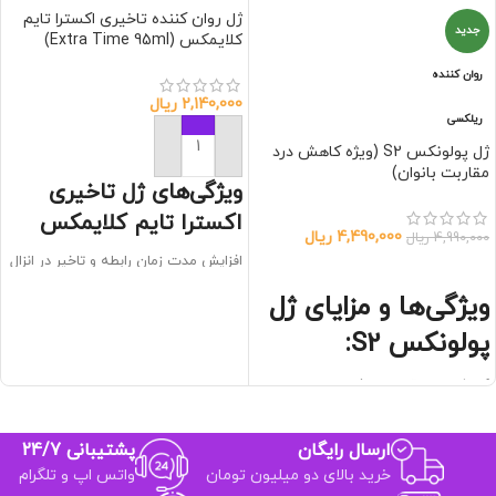
ژل روان کننده تاخیری اکسترا تایم
جدید
کلایمکس (Extra Time 95ml)
روان کننده
2,140,000
ریال
ریلکسی
ژل پولونکس S2 (ویژه کاهش درد
افزودن به سبد خرید
مقاربت بانوان)
ویژگی‌های ژل تاخیری
اکسترا تایم کلایمکس
4,490,000
ریال
4,990,000
ریال
افزایش مدت زمان رابطه و تاخیر در انزال
اطلاعات بیشتر
روان‌کنندگی قوی و راحت‌کننده دخول
ویژگی‌ها و مزایای ژل
بی‌حسی موضعی ملایم با لیدوکائین و
بنزوکائین
پولونکس S2:
رایحه خوشایند و تحریک‌کننده
عدم ایجاد حساسیت یا آلرژی
کاهش درد مقاربت زناشویی
روان‌کننده قوی و بر پایه آب
بی‌حس‌کننده ملایم و سریع
ارسال رایگان
پشتیبانی 24/7
فاقد مواد شیمیایی مضر
بدون نیاز به شست‌وشو
خرید بالای دو میلیون تومان
واتس اپ و تلگرام