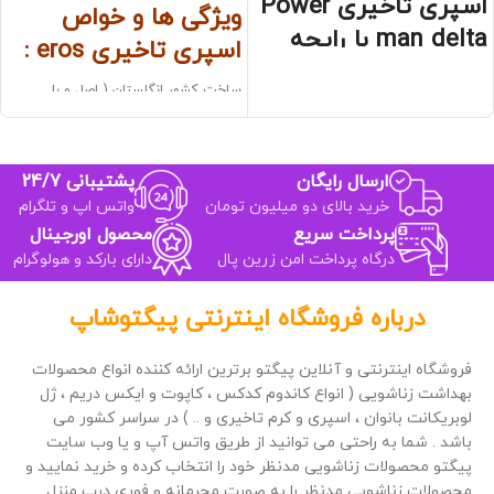
اسپری تاخیری Power
ویژگی ها و خواص
man delta با رایحه
اسپری تاخیری eros :
وانیل :
ساخت کشور انگلستان ( اصل و با
تاخیری فوق العاده
کیفیت بالا )
رایحه قوی و خوشبو وانیلی
اثرگذاری سریع ( ۵ تا ۱۵ دقیقه پس از
برقراری و افزایش جریان خون در آلت
مصرف )
درمان کننده زود انزالی آقایان
بدون نیاز به نسخه پزشک
ارسال رایگان
پشتیبانی 24/7
بهبود دهنده رابطه جنسی
فاقد بو یا با رایحه مطبوع و ملایم
خرید بالای دو میلیون تومان
واتس اپ و تلگرام
دارای 10 درصد لیدوکائین
مناسب برای پوست‌های حساس ( در
پرداخت سریع
محصول اورجینال
برخی نسخه‌ها )
درگاه پرداخت امن زرین پال
دارای بارکد و هولوگرام
درباره فروشگاه اینترنتی پیگتوشاپ
فروشگاه اینترنتی و آنلاین پیگتو برترین ارائه کننده انواع محصولات
بهداشت زناشویی ( انواع کاندوم کدکس ، کاپوت و ایکس دریم ، ژل
لوبریکانت بانوان ، اسپری و کرم تاخیری و .. ) در سراسر کشور می
باشد . شما به راحتی می توانید از طریق واتس آپ و یا وب سایت
پیگتو محصولات زناشویی مدنظر خود را انتخاب کرده و خرید نمایید و
محصولات زناشویی مدنظر را به صورت محرمانه و فوری درب منزل