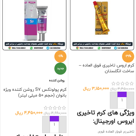
-11%
-29%
کرم اروس تاخیری فوق العاده –
جدید
ساخت انگلستان
روشن کننده
3,150,000
ریال
4,450,000
ریال
کرم پولونکس S7 روشن کننده ویژه
بانوان (حجم 50 میلی لیتر)
افزودن به سبد خرید
ویژگی های کرم تاخیری
4,450,000
ریال
4,990,000
ریال
ایروس اورجینال:
افزودن به سبد خرید
تاخیری فوق العاده قوی