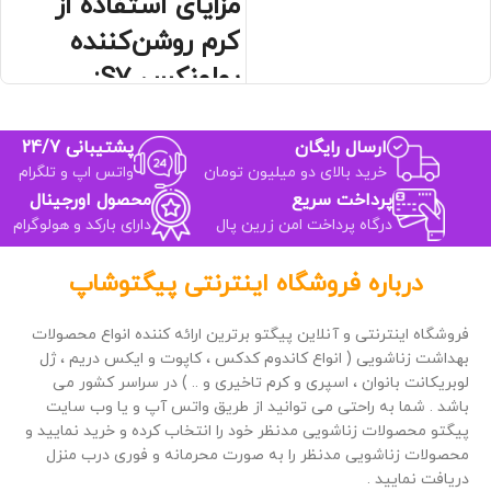
مزایای استفاده از
افزایش کیفیت رابطه زناشویی
تاخیر بین 30 دقیقه تا یک ساخت
کرم روشن‌کننده
ساخت کشور انگلیس
پولونکس S7:
ارسال فوری و محرمانه به سراسر کشور
کاهش تدریجی تیرگی پوست
یکنواخت شدن رنگ پوست در نواحی
ارسال رایگان
پشتیبانی 24/7
حساس
خرید بالای دو میلیون تومان
واتس اپ و تلگرام
افزایش نرمی و لطافت پوست
پرداخت سریع
محصول اورجینال
جذب سریع بدون ایجاد چربی
درگاه پرداخت امن زرین پال
دارای بارکد و هولوگرام
مناسب انواع پوست حتی پوست
حساس
قابل استفاده برای بانوان و آقایان
درباره فروشگاه اینترنتی پیگتوشاپ
ایمن برای مصرف روزانه و بلندمدت
فروشگاه اینترنتی و آنلاین پیگتو برترین ارائه کننده انواع محصولات
بهداشت زناشویی ( انواع کاندوم کدکس ، کاپوت و ایکس دریم ، ژل
لوبریکانت بانوان ، اسپری و کرم تاخیری و .. ) در سراسر کشور می
باشد . شما به راحتی می توانید از طریق واتس آپ و یا وب سایت
پیگتو محصولات زناشویی مدنظر خود را انتخاب کرده و خرید نمایید و
محصولات زناشویی مدنظر را به صورت محرمانه و فوری درب منزل
دریافت نمایید .