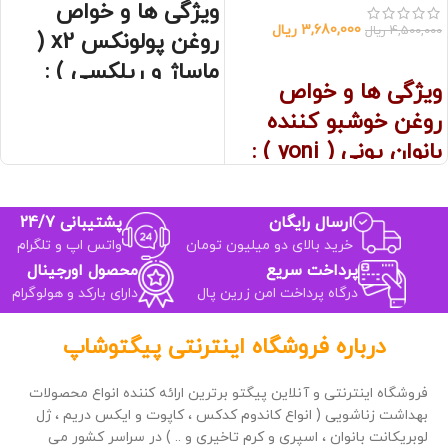
ویژگی ها و خواص
3,680,000
ریال
4,500,000
ریال
روغن پولونکس x2 (
اطلاعات بیشتر
ماساژ و ریلکسی ) :
ویژگی ها و خواص
مخصوص ماساژ زوجین برای ریلکسی در
روغن خوشبو کننده
رابطه
بانوان یونی ( yoni ) :
بهبود کیفیت رابطه
آرامش زوجین
محرک جنسی زنان
ارسال فوری و محرمانه به سراسر کشور
درمان خشکی واژن
ارسال رایگان
پشتیبانی 24/7
از بین برنده ی بوی بد
خرید بالای دو میلیون تومان
واتس اپ و تلگرام
خوشبو کننده واژن
از بین برنده ی خارش
پرداخت سریع
محصول اورجینال
ضدباکتریال
درگاه پرداخت امن زرین پال
دارای بارکد و هولوگرام
درباره فروشگاه اینترنتی پیگتوشاپ
فروشگاه اینترنتی و آنلاین پیگتو برترین ارائه کننده انواع محصولات
بهداشت زناشویی ( انواع کاندوم کدکس ، کاپوت و ایکس دریم ، ژل
لوبریکانت بانوان ، اسپری و کرم تاخیری و .. ) در سراسر کشور می