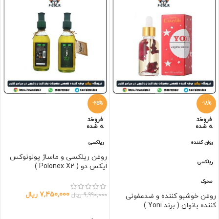
-25%
-18%
فروخت
فروخت
ه شده
ه شده
روان کننده
ریلکسی
روغن ریلکسی و ماساژ پولونوکس
ریلکسی
ایکس دو ( Polonex X2 )
محرک
7,450,000
ریال
9,990,000
ریال
روغن خوشبو کننده و ضدعفونی
کننده بانوان ( برند Yoni )
اطلاعات بیشتر