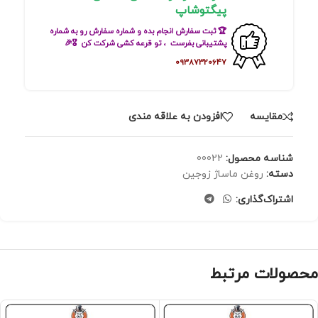
پیگتوشاپ
🏆 ثبت سفارش انجام بده و شماره سفارش رو به شماره
پشتیبانی بفرست ، تو قرعه کشی شرکت کن 🎖🎉
09387320647
مقايسه
افزودن به علاقه مندی
شناسه محصول:
00022
دسته:
روغن ماساژ زوجین
اشتراک‌گذاری:
محصولات مرتبط