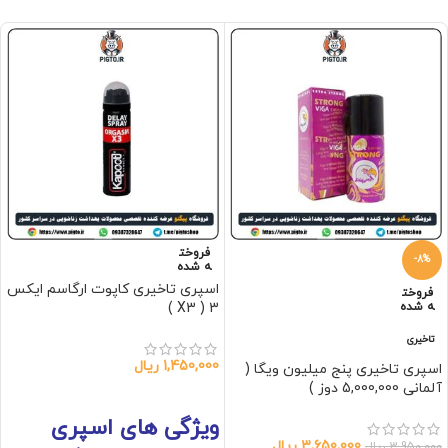
فروخت
-8%
ه شده
اسپری تاخیری کاپوت ارگاسم ایکس
فروخت
ه شده
3 ( X3 )
تاخیری
1,450,000
ریال
اسپری تاخیری پنج میلیون ویگا (
آلمانی 5,000,000 دوز )
اطلاعات بیشتر
ویژگی های اسپری
3,650,000
ریال
3,950,000
ریال